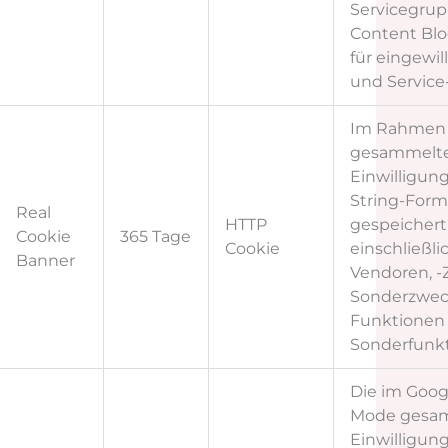
Servicegrup
Content Bloc
für eingewil
und Service
Im Rahmen 
gesammelt
Einwilligung
String-Form
Real
HTTP
gespeichert
Cookie
365 Tage
Cookie
einschließli
Banner
Vendoren, -
Sonderzweck
Funktionen 
Sonderfunkt
Die im Goog
Mode gesa
Einwilligung