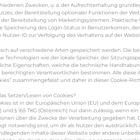
hiedenen Zwecken, u. a. der Aufrechterhaltung grundl
zes, der Bereitstellung optionaler Funktionen der Websi
r Bereitstellung von Marketingsystemen. Praktische Be
e Speicherung des Login-Status in Benutzerkonten, der
Nutzer-ID zur Verfolgung des Verhaltens auf der Websi
sch auf verschiedene Arten gespeichert werden. Die bek
 Technologien wie der lokale Speicher, der Sitzungssp
liche Eigenschaften, welche die technische Handhabung
n berechtigten Verantwortlichen bestimmen. Alle diese
kies“ zusammengefasst und daher in dieser Cookie-Rich
das Setzen/Lesen von Cookies?
kies ist in der Europäischen Union (EU) und dem Euro
nd § 165 TKG (Österreich) nur dann zulässig, wenn ein 
onen über die Zwecke der Verarbeitung gegeben hat. 
gt notwendig sind, um dir als Nutzer den ausdrücklich 
grundlegenden Inhalte dieser Website oder andere unbed