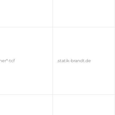
er*-tcf
.statik-brandt.de